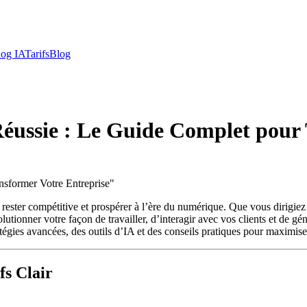
log IA
Tarifs
Blog
 Réussie : Le Guide Complet pour
nsformer Votre Entreprise
"
ant rester compétitive et prospérer à l’ère du numérique. Que vous dirig
utionner votre façon de travailler, d’interagir avec vos clients et de gé
atégies avancées, des outils d’IA et des conseils pratiques pour maximiser
fs Clair