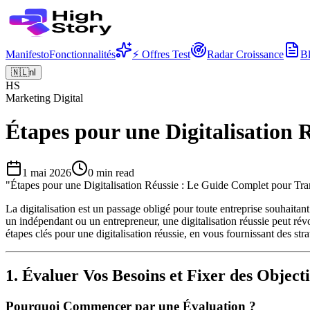
Manifesto
Fonctionnalités
⚡ Offres Test
Radar Croissance
B
🇳🇱
nl
HS
Marketing Digital
Étapes pour une Digitalisation
1 mai 2026
0
min read
"
Étapes pour une Digitalisation Réussie : Le Guide Complet pour Tra
La digitalisation est un passage obligé pour toute entreprise souhait
un indépendant ou un entrepreneur, une digitalisation réussie peut révol
étapes clés pour une digitalisation réussie, en vous fournissant des str
1. Évaluer Vos Besoins et Fixer des Objecti
Pourquoi Commencer par une Évaluation ?