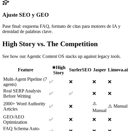
Ajuste SEO y GEO
Pase final: esquema FAQ, formato de citas para motores de IA y
densidad de palabras clave.
High Story vs. The Competition
See how our Agentic Content OS stacks up against legacy tools.
★
High
Feature
SurferSEO
Jasper
Limova.ai
Story
Multi-Agent Pipeline (7
✅
❌
❌
❌
agents)
Real SERP Analysis
✅
✅
❌
❌
Before Writing
⚠️
2000+ Word Authority
⚠️ Manual
✅
❌
Articles
Manual
GEO/AEO
✅
❌
❌
❌
Optimization
FAQ Schema Auto-