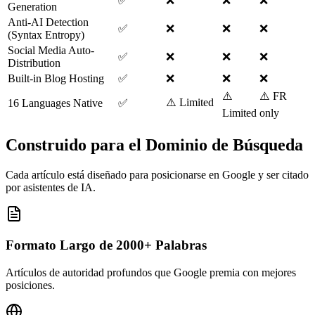
✅
❌
❌
❌
Generation
Anti-AI Detection
✅
❌
❌
❌
(Syntax Entropy)
Social Media Auto-
✅
❌
❌
❌
Distribution
Built-in Blog Hosting
✅
❌
❌
❌
⚠️
⚠️ FR
⚠️ Limited
16 Languages Native
✅
Limited
only
Construido para el Dominio de Búsqueda
Cada artículo está diseñado para posicionarse en Google y ser citado
por asistentes de IA.
Formato Largo de 2000+ Palabras
Artículos de autoridad profundos que Google premia con mejores
posiciones.