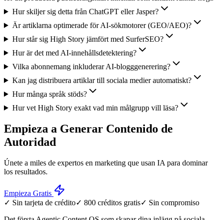
Hur skiljer sig detta från ChatGPT eller Jasper?
Är artiklarna optimerade för AI-sökmotorer (GEO/AEO)?
Hur står sig High Story jämfört med SurferSEO?
Hur är det med AI-innehållsdetektering?
Vilka abonnemang inkluderar AI-blogggenerering?
Kan jag distribuera artiklar till sociala medier automatiskt?
Hur många språk stöds?
Hur vet High Story exakt vad min målgrupp vill läsa?
Empieza a Generar Contenido de
Autoridad
Únete a miles de expertos en marketing que usan IA para dominar
los resultados.
Empieza Gratis
✓
Sin tarjeta de crédito
✓
800 créditos gratis
✓
Sin compromiso
Det första Agentic Content OS som skapar dina inlägg på sociala