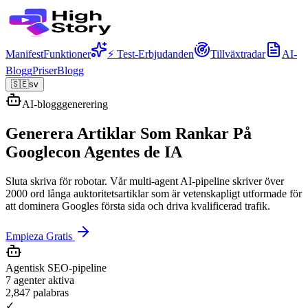
Manifest
Funktioner
⚡ Test-Erbjudanden
Tillväxtradar
AI-
Blogg
Priser
Blogg
🇸🇪
sv
AI-blogggenerering
Generera Artiklar Som Rankar På
Google
con Agentes de IA
Sluta skriva för robotar. Vår multi-agent AI-pipeline skriver över
2000 ord långa auktoritetsartiklar som är vetenskapligt utformade för
att dominera Googles första sida och driva kvalificerad trafik.
Empieza Gratis
Agentisk SEO-pipeline
7 agenter aktiva
2,847
palabras
✓