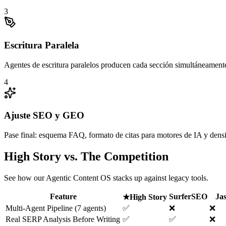
3
Escritura Paralela
Agentes de escritura paralelos producen cada sección simultáneament
4
Ajuste SEO y GEO
Pase final: esquema FAQ, formato de citas para motores de IA y densi
High Story vs. The Competition
See how our Agentic Content OS stacks up against legacy tools.
Feature
SurferSEO
Ja
★
High Story
Multi-Agent Pipeline (7 agents)
✅
❌
❌
Real SERP Analysis Before Writing
✅
✅
❌