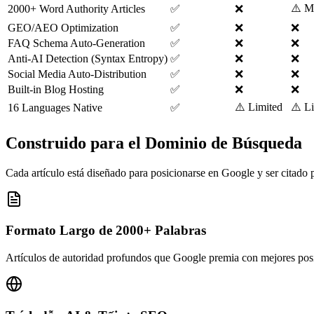
⚠️ M
2000+ Word Authority Articles
✅
❌
GEO/AEO Optimization
✅
❌
❌
FAQ Schema Auto-Generation
✅
❌
❌
Anti-AI Detection (Syntax Entropy)
✅
❌
❌
Social Media Auto-Distribution
✅
❌
❌
Built-in Blog Hosting
✅
❌
❌
⚠️ Limited
⚠️ L
16 Languages Native
✅
Construido para el Dominio de Búsqueda
Cada artículo está diseñado para posicionarse en Google y ser citado p
Formato Largo de 2000+ Palabras
Artículos de autoridad profundos que Google premia con mejores pos