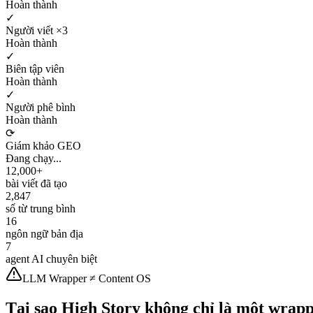
Hoàn thành
✓
Người viết ×3
Hoàn thành
✓
Biên tập viên
Hoàn thành
✓
Người phê bình
Hoàn thành
⟳
Giám khảo GEO
Đang chạy...
12,000+
bài viết đã tạo
2,847
số từ trung bình
16
ngôn ngữ bản địa
7
agent AI chuyên biệt
LLM Wrapper ≠ Content OS
Tại sao High Story không chỉ là một wra