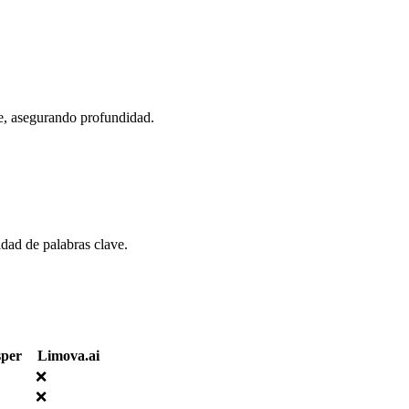
e, asegurando profundidad.
dad de palabras clave.
sper
Limova.ai
❌
❌