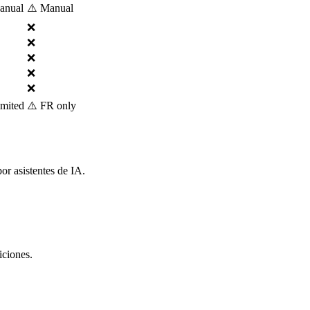
anual
⚠️ Manual
❌
❌
❌
❌
❌
imited
⚠️ FR only
or asistentes de IA.
iciones.