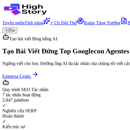
Tuyên ngôn
Tính năng
⚡ Ưu Đãi Thử
Radar Tăng Trưởng
B
🇻🇳
vi
Tạo bài viết Blog bằng AI
Tạo Bài Viết Đứng Top Google
con Agentes
Ngừng viết cho bot. Đường ống AI đa tác nhân của chúng tôi viết các
Empieza Gratis
Quy trình SEO Tác nhân
7 tác nhân hoạt động
2,847
palabras
✓
Nghiên cứu SERP
Hoàn thành
✓
Kiến trúc sư