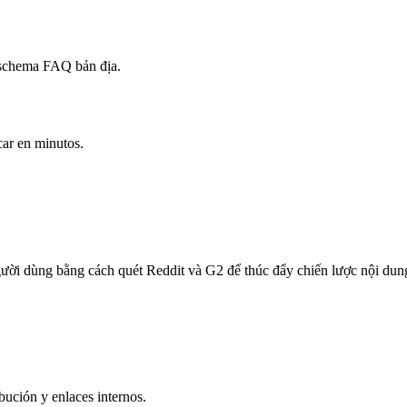
 schema FAQ bản địa.
car en minutos.
người dùng bằng cách quét Reddit và G2 để thúc đẩy chiến lược nội dun
bución y enlaces internos.