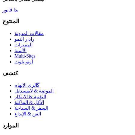
بدا فابور
المنتوج
مقالات المدونة
رادار النمو
المميزات
الأثمنة
Multi-Sites
أوتوبيلوت
كتشف
ﮔالري الإلهام
الموضة & لايفستايل
التقنية & الابتكار
الأكل & الماكلة
السفر & السياحة
الفن & الإبداع
الموارد