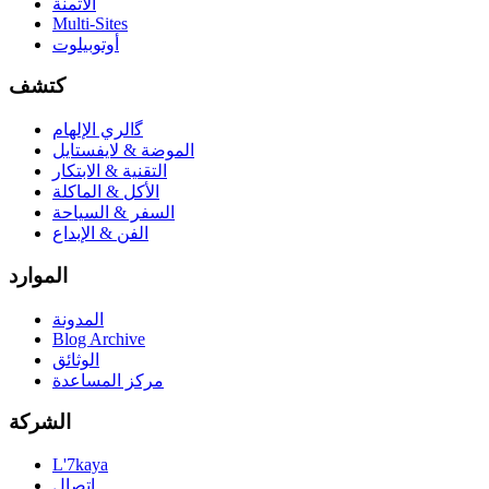
الأثمنة
Multi-Sites
أوتوبيلوت
كتشف
ﮔالري الإلهام
الموضة & لايفستايل
التقنية & الابتكار
الأكل & الماكلة
السفر & السياحة
الفن & الإبداع
الموارد
المدونة
Blog Archive
الوثائق
مركز المساعدة
الشركة
L'7kaya
اتصال