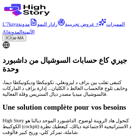
المميزات
⚡ عروض تجريبية
رادار النمو
مدونة
L'7kaya
الأثمنة
المدونة
AI
🇲🇦
ar-MA
جيري كاع حسابات السوشيال من داشبورد
وحدة
كتبقى تقلب بين بزاف د ليزونغلي، تكونيكطا وديكونيكطا ديما،
وخايف تلوح فالحساب الغالط د الكليان... إدارة بزاف د الماركات
فالسوشيال ميديا مصدر ديال الستريس وقلة الفعالية.
Une solution complète pour vos besoins
High Story كتحول هاد الروينة لوضوح. الداشبورد الموحد ديالنا هو
الكوكبيط (cockpit) د الاستراتيجية الاجتماعية ديالك، كيعطيك نظرة
شاملة، تمركز كلي، وربح كبير فالوقت.