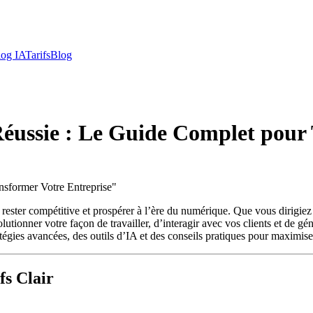
log IA
Tarifs
Blog
 Réussie : Le Guide Complet pour
nsformer Votre Entreprise
"
ant rester compétitive et prospérer à l’ère du numérique. Que vous dirig
utionner votre façon de travailler, d’interagir avec vos clients et de gé
atégies avancées, des outils d’IA et des conseils pratiques pour maximiser
fs Clair