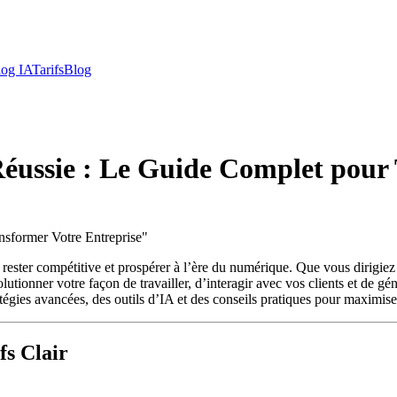
log IA
Tarifs
Blog
 Réussie : Le Guide Complet pour
nsformer Votre Entreprise
"
ant rester compétitive et prospérer à l’ère du numérique. Que vous dirig
utionner votre façon de travailler, d’interagir avec vos clients et de gé
atégies avancées, des outils d’IA et des conseils pratiques pour maximiser
fs Clair