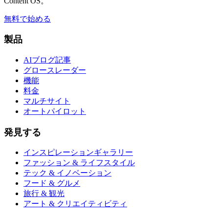
Content OS。
無料で始める
製品
AIブログ記事
グロースレーダー
機能
料金
マルチサイト
オートパイロット
発見する
インスピレーションギャラリー
ファッション & ライフスタイル
テック & イノベーション
フード & グルメ
旅行 & 観光
アート & クリエイティビティ