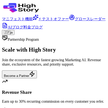
マニフェスト
機能
⚡ テストオファー
グロースレーダー
AIブログ
料金
ブログ
🇯🇵
ja
Partnership Program
Scale with High Story
Join the ecosystem of the fastest growing Marketing AI. Revenue
share, exclusive resources, and priority support.
Become a Partner
Revenue Share
Earn up to 30% recurring commission on every customer you refer.