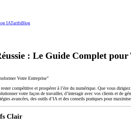
log IA
Tarifs
Blog
 Réussie : Le Guide Complet pour
nsformer Votre Entreprise
"
ant rester compétitive et prospérer à l’ère du numérique. Que vous dirig
utionner votre façon de travailler, d’interagir avec vos clients et de gé
atégies avancées, des outils d’IA et des conseils pratiques pour maximiser
fs Clair