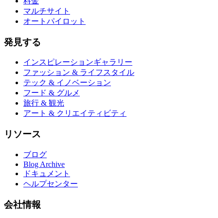
料金
マルチサイト
オートパイロット
発見する
インスピレーションギャラリー
ファッション & ライフスタイル
テック & イノベーション
フード & グルメ
旅行 & 観光
アート & クリエイティビティ
リソース
ブログ
Blog Archive
ドキュメント
ヘルプセンター
会社情報