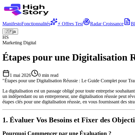
Manifesto
Fonctionnalités
⚡ Offres Test
Radar Croissance
B
🇯🇵
ja
HS
Marketing Digital
Étapes pour une Digitalisation
1 mai 2026
0
min read
"
Étapes pour une Digitalisation Réussie : Le Guide Complet pour Tra
La digitalisation est un passage obligé pour toute entreprise souhait
un indépendant ou un entrepreneur, une digitalisation réussie peut révol
étapes clés pour une digitalisation réussie, en vous fournissant des str
1. Évaluer Vos Besoins et Fixer des Objecti
Pourquoi Commencer par une Évaluation ?