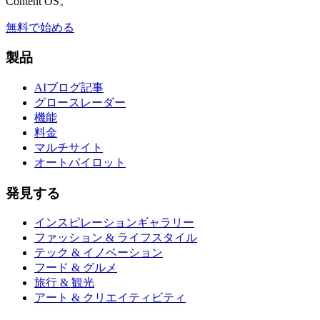
Content OS。
無料で始める
製品
AIブログ記事
グロースレーダー
機能
料金
マルチサイト
オートパイロット
発見する
インスピレーションギャラリー
ファッション & ライフスタイル
テック & イノベーション
フード & グルメ
旅行 & 観光
アート & クリエイティビティ