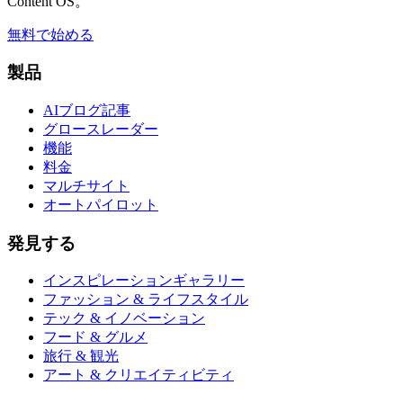
Content OS。
無料で始める
製品
AIブログ記事
グロースレーダー
機能
料金
マルチサイト
オートパイロット
発見する
インスピレーションギャラリー
ファッション & ライフスタイル
テック & イノベーション
フード & グルメ
旅行 & 観光
アート & クリエイティビティ