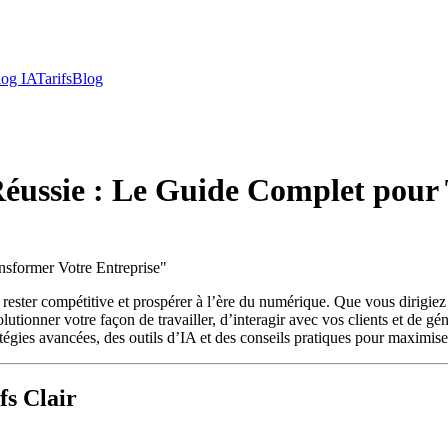
log IA
Tarifs
Blog
 Réussie : Le Guide Complet pour
nsformer Votre Entreprise
"
ant rester compétitive et prospérer à l’ère du numérique. Que vous dirig
utionner votre façon de travailler, d’interagir avec vos clients et de gé
atégies avancées, des outils d’IA et des conseils pratiques pour maximiser
fs Clair