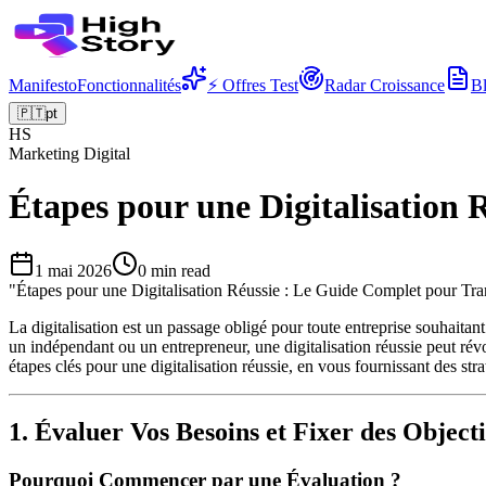
Manifesto
Fonctionnalités
⚡ Offres Test
Radar Croissance
B
🇵🇹
pt
HS
Marketing Digital
Étapes pour une Digitalisation
1 mai 2026
0
min read
"
Étapes pour une Digitalisation Réussie : Le Guide Complet pour Tra
La digitalisation est un passage obligé pour toute entreprise souhait
un indépendant ou un entrepreneur, une digitalisation réussie peut révol
étapes clés pour une digitalisation réussie, en vous fournissant des str
1. Évaluer Vos Besoins et Fixer des Objecti
Pourquoi Commencer par une Évaluation ?