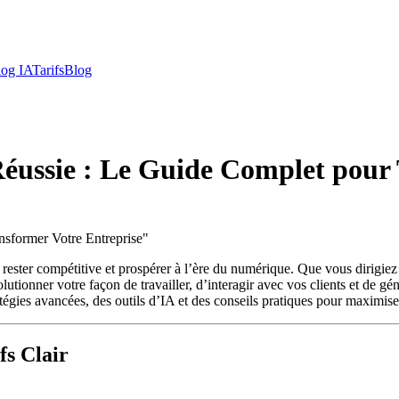
log IA
Tarifs
Blog
 Réussie : Le Guide Complet pour
nsformer Votre Entreprise
"
ant rester compétitive et prospérer à l’ère du numérique. Que vous dirig
utionner votre façon de travailler, d’interagir avec vos clients et de gé
atégies avancées, des outils d’IA et des conseils pratiques pour maximiser
fs Clair