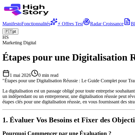
Manifesto
Fonctionnalités
⚡ Offres Test
Radar Croissance
B
🇵🇹
pt
HS
Marketing Digital
Étapes pour une Digitalisation
1 mai 2026
0
min read
"
Étapes pour une Digitalisation Réussie : Le Guide Complet pour Tra
La digitalisation est un passage obligé pour toute entreprise souhait
un indépendant ou un entrepreneur, une digitalisation réussie peut révol
étapes clés pour une digitalisation réussie, en vous fournissant des str
1. Évaluer Vos Besoins et Fixer des Objecti
Pourquoi Commencer par une Évaluation ?