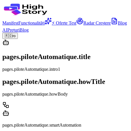
Manifest
Funcționalități
⚡ Oferte Test
Radar Creștere
Blog
AI
Prețuri
Blog
🇷🇴
ro
pages.piloteAutomatique.title
pages.piloteAutomatique.intro1
pages.piloteAutomatique.howTitle
pages.piloteAutomatique.howBody
pages.piloteAutomatique.smartAutomation