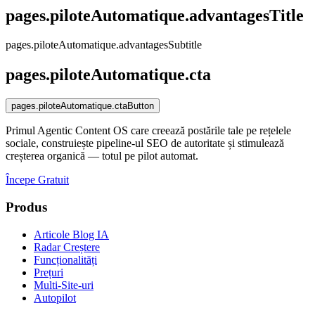
pages.piloteAutomatique.advantagesTitle
pages.piloteAutomatique.advantagesSubtitle
pages.piloteAutomatique.cta
pages.piloteAutomatique.ctaButton
Primul Agentic Content OS care creează postările tale pe rețelele
sociale, construiește pipeline-ul SEO de autoritate și stimulează
creșterea organică — totul pe pilot automat.
Începe Gratuit
Produs
Articole Blog IA
Radar Creștere
Funcționalități
Prețuri
Multi-Site-uri
Autopilot