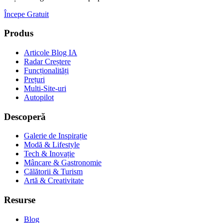
Începe Gratuit
Produs
Articole Blog IA
Radar Creștere
Funcționalități
Prețuri
Multi-Site-uri
Autopilot
Descoperă
Galerie de Inspirație
Modă & Lifestyle
Tech & Inovație
Mâncare & Gastronomie
Călătorii & Turism
Artă & Creativitate
Resurse
Blog