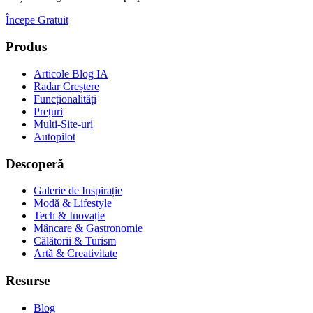
Începe Gratuit
Produs
Articole Blog IA
Radar Creștere
Funcționalități
Prețuri
Multi-Site-uri
Autopilot
Descoperă
Galerie de Inspirație
Modă & Lifestyle
Tech & Inovație
Mâncare & Gastronomie
Călătorii & Turism
Artă & Creativitate
Resurse
Blog