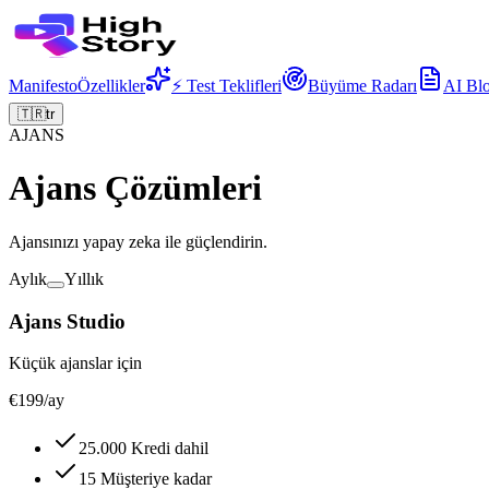
Manifesto
Özellikler
⚡ Test Teklifleri
Büyüme Radarı
AI Bl
🇹🇷
tr
AJANS
Ajans Çözümleri
Ajansınızı yapay zeka ile güçlendirin.
Aylık
Yıllık
Ajans Studio
Küçük ajanslar için
€199
/ay
25.000 Kredi dahil
15 Müşteriye kadar