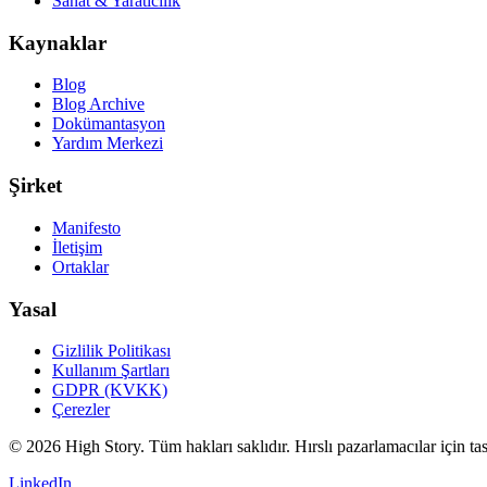
Sanat & Yaratıcılık
Kaynaklar
Blog
Blog Archive
Dokümantasyon
Yardım Merkezi
Şirket
Manifesto
İletişim
Ortaklar
Yasal
Gizlilik Politikası
Kullanım Şartları
GDPR (KVKK)
Çerezler
© 2026 High Story. Tüm hakları saklıdır. Hırslı pazarlamacılar için tas
LinkedIn