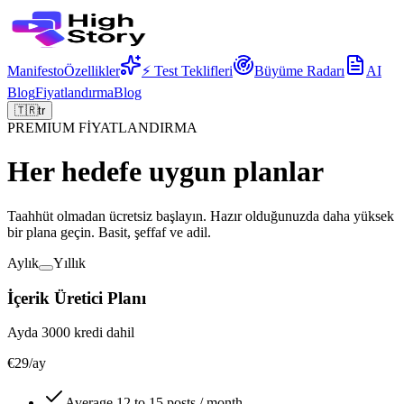
Manifesto
Özellikler
⚡ Test Teklifleri
Büyüme Radarı
AI
Blog
Fiyatlandırma
Blog
🇹🇷
tr
PREMIUM FİYATLANDIRMA
Her hedefe uygun planlar
Taahhüt olmadan ücretsiz başlayın. Hazır olduğunuzda daha yüksek
bir plana geçin. Basit, şeffaf ve adil.
Aylık
Yıllık
İçerik Üretici Planı
Ayda 3000 kredi dahil
€29
/ay
Average 12 to 15 posts / month