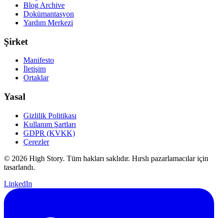
Blog Archive
Dokümantasyon
Yardım Merkezi
Şirket
Manifesto
İletişim
Ortaklar
Yasal
Gizlilik Politikası
Kullanım Şartları
GDPR (KVKK)
Çerezler
© 2026 High Story. Tüm hakları saklıdır. Hırslı pazarlamacılar için
tasarlandı.
LinkedIn