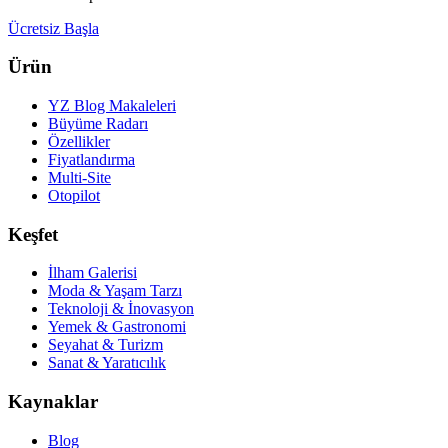
Ücretsiz Başla
Ürün
YZ Blog Makaleleri
Büyüme Radarı
Özellikler
Fiyatlandırma
Multi-Site
Otopilot
Keşfet
İlham Galerisi
Moda & Yaşam Tarzı
Teknoloji & İnovasyon
Yemek & Gastronomi
Seyahat & Turizm
Sanat & Yaratıcılık
Kaynaklar
Blog