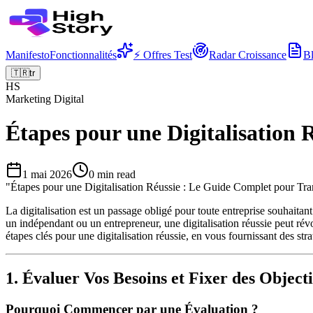
Manifesto
Fonctionnalités
⚡ Offres Test
Radar Croissance
B
🇹🇷
tr
HS
Marketing Digital
Étapes pour une Digitalisation
1 mai 2026
0
min read
"
Étapes pour une Digitalisation Réussie : Le Guide Complet pour Tra
La digitalisation est un passage obligé pour toute entreprise souhait
un indépendant ou un entrepreneur, une digitalisation réussie peut révol
étapes clés pour une digitalisation réussie, en vous fournissant des str
1. Évaluer Vos Besoins et Fixer des Objecti
Pourquoi Commencer par une Évaluation ?