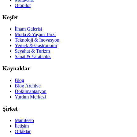
Otopilot
Keşfet
İlham Galerisi
Moda & Yaşam Tarzı
Teknoloji & İnovasyon
Yemek & Gastronomi
Seyahat & Turizm
Sanat & Yaratıcılık
Kaynaklar
Blog
Blog Archive
Dokümantasyon
Yardım Merkezi
Şirket
Manifesto
İletişim
Ortaklar