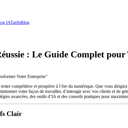
log IA
Tarifs
Blog
 Réussie : Le Guide Complet pour
nsformer Votre Entreprise
"
ant rester compétitive et prospérer à l’ère du numérique. Que vous dirig
utionner votre façon de travailler, d’interagir avec vos clients et de gé
atégies avancées, des outils d’IA et des conseils pratiques pour maximiser
fs Clair