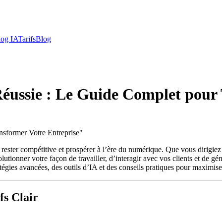
log IA
Tarifs
Blog
 Réussie : Le Guide Complet pour
nsformer Votre Entreprise
"
ant rester compétitive et prospérer à l’ère du numérique. Que vous dirig
utionner votre façon de travailler, d’interagir avec vos clients et de gé
atégies avancées, des outils d’IA et des conseils pratiques pour maximiser
fs Clair