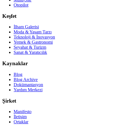
Otopilot
Keşfet
İlham Galerisi
Moda & Yaşam Tarzı
Teknoloji & İnovasyon
Yemek & Gastronomi
Seyahat & Turizm
Sanat & Yaratıcılık
Kaynaklar
Blog
Blog Archive
Dokümantasyon
Yardım Merkezi
Şirket
Manifesto
İletişim
Ortaklar