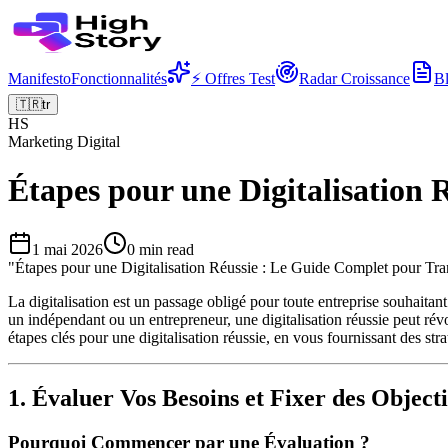
Manifesto
Fonctionnalités
⚡ Offres Test
Radar Croissance
B
🇹🇷
tr
HS
Marketing Digital
Étapes pour une Digitalisation
1 mai 2026
0
min read
"
Étapes pour une Digitalisation Réussie : Le Guide Complet pour Tra
La digitalisation est un passage obligé pour toute entreprise souhait
un indépendant ou un entrepreneur, une digitalisation réussie peut révol
étapes clés pour une digitalisation réussie, en vous fournissant des str
1. Évaluer Vos Besoins et Fixer des Objecti
Pourquoi Commencer par une Évaluation ?