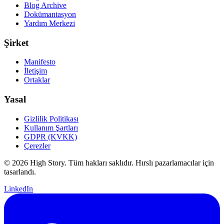
Blog Archive
Dokümantasyon
Yardım Merkezi
Şirket
Manifesto
İletişim
Ortaklar
Yasal
Gizlilik Politikası
Kullanım Şartları
GDPR (KVKK)
Çerezler
© 2026 High Story. Tüm hakları saklıdır. Hırslı pazarlamacılar için
tasarlandı.
LinkedIn