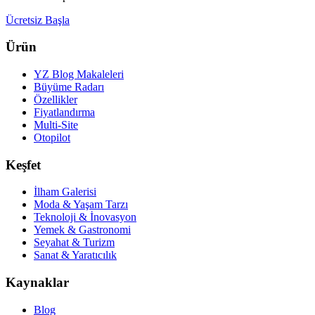
Ücretsiz Başla
Ürün
YZ Blog Makaleleri
Büyüme Radarı
Özellikler
Fiyatlandırma
Multi-Site
Otopilot
Keşfet
İlham Galerisi
Moda & Yaşam Tarzı
Teknoloji & İnovasyon
Yemek & Gastronomi
Seyahat & Turizm
Sanat & Yaratıcılık
Kaynaklar
Blog