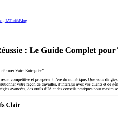
log IA
Tarifs
Blog
 Réussie : Le Guide Complet pour
nsformer Votre Entreprise
"
ant rester compétitive et prospérer à l’ère du numérique. Que vous dirig
utionner votre façon de travailler, d’interagir avec vos clients et de gé
atégies avancées, des outils d’IA et des conseils pratiques pour maximiser
fs Clair