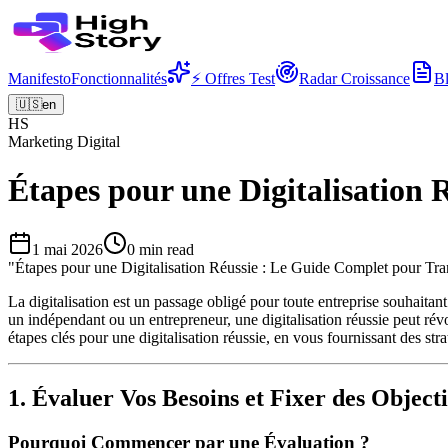
Manifesto
Fonctionnalités
⚡ Offres Test
Radar Croissance
B
🇺🇸
en
HS
Marketing Digital
Étapes pour une Digitalisation
1 mai 2026
0
min read
"
Étapes pour une Digitalisation Réussie : Le Guide Complet pour Tra
La digitalisation est un passage obligé pour toute entreprise souhait
un indépendant ou un entrepreneur, une digitalisation réussie peut révol
étapes clés pour une digitalisation réussie, en vous fournissant des str
1. Évaluer Vos Besoins et Fixer des Objecti
Pourquoi Commencer par une Évaluation ?