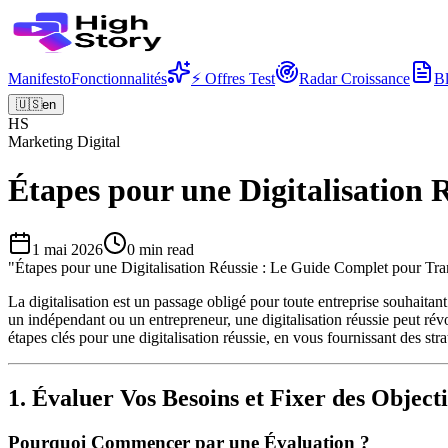
Manifesto
Fonctionnalités
⚡ Offres Test
Radar Croissance
B
🇺🇸
en
HS
Marketing Digital
Étapes pour une Digitalisation
1 mai 2026
0
min read
"
Étapes pour une Digitalisation Réussie : Le Guide Complet pour Tra
La digitalisation est un passage obligé pour toute entreprise souhait
un indépendant ou un entrepreneur, une digitalisation réussie peut révol
étapes clés pour une digitalisation réussie, en vous fournissant des str
1. Évaluer Vos Besoins et Fixer des Objecti
Pourquoi Commencer par une Évaluation ?