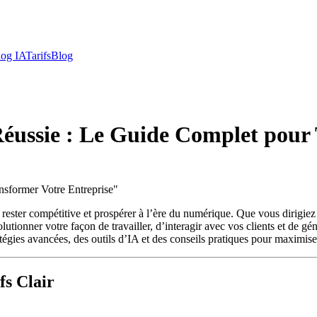
log IA
Tarifs
Blog
 Réussie : Le Guide Complet pour
nsformer Votre Entreprise
"
ant rester compétitive et prospérer à l’ère du numérique. Que vous dirig
utionner votre façon de travailler, d’interagir avec vos clients et de gé
atégies avancées, des outils d’IA et des conseils pratiques pour maximiser
fs Clair