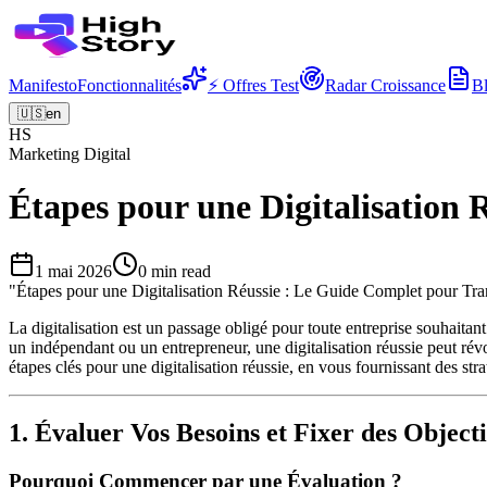
Manifesto
Fonctionnalités
⚡ Offres Test
Radar Croissance
B
🇺🇸
en
HS
Marketing Digital
Étapes pour une Digitalisation
1 mai 2026
0
min read
"
Étapes pour une Digitalisation Réussie : Le Guide Complet pour Tra
La digitalisation est un passage obligé pour toute entreprise souhait
un indépendant ou un entrepreneur, une digitalisation réussie peut révol
étapes clés pour une digitalisation réussie, en vous fournissant des str
1. Évaluer Vos Besoins et Fixer des Objecti
Pourquoi Commencer par une Évaluation ?