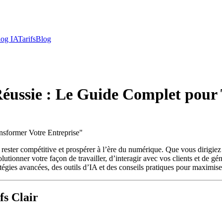
log IA
Tarifs
Blog
 Réussie : Le Guide Complet pour
nsformer Votre Entreprise
"
ant rester compétitive et prospérer à l’ère du numérique. Que vous dirig
utionner votre façon de travailler, d’interagir avec vos clients et de gé
atégies avancées, des outils d’IA et des conseils pratiques pour maximiser
fs Clair