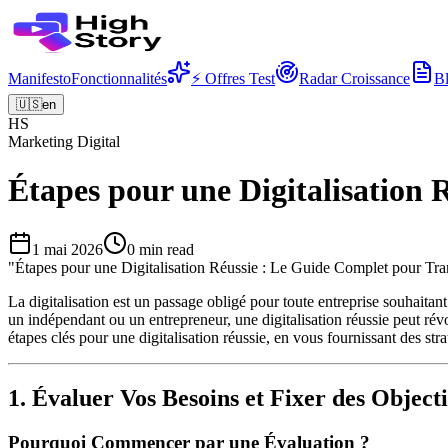
Manifesto
Fonctionnalités
⚡ Offres Test
Radar Croissance
B
🇺🇸
en
HS
Marketing Digital
Étapes pour une Digitalisation
1 mai 2026
0
min read
"
Étapes pour une Digitalisation Réussie : Le Guide Complet pour Tra
La digitalisation est un passage obligé pour toute entreprise souhait
un indépendant ou un entrepreneur, une digitalisation réussie peut révol
étapes clés pour une digitalisation réussie, en vous fournissant des str
1. Évaluer Vos Besoins et Fixer des Objecti
Pourquoi Commencer par une Évaluation ?