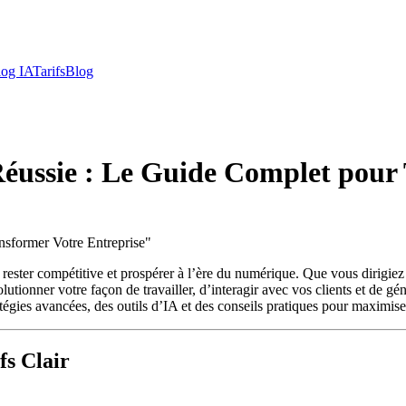
log IA
Tarifs
Blog
 Réussie : Le Guide Complet pour
nsformer Votre Entreprise
"
ant rester compétitive et prospérer à l’ère du numérique. Que vous dirig
utionner votre façon de travailler, d’interagir avec vos clients et de gé
atégies avancées, des outils d’IA et des conseils pratiques pour maximiser
fs Clair