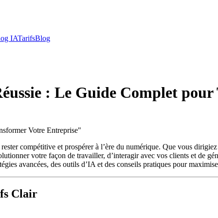
log IA
Tarifs
Blog
 Réussie : Le Guide Complet pour
nsformer Votre Entreprise
"
ant rester compétitive et prospérer à l’ère du numérique. Que vous dirig
utionner votre façon de travailler, d’interagir avec vos clients et de gé
atégies avancées, des outils d’IA et des conseils pratiques pour maximiser
fs Clair