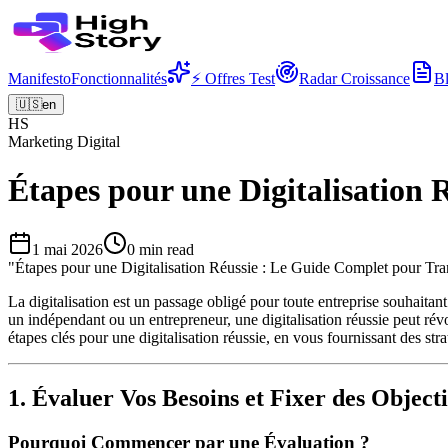
Manifesto
Fonctionnalités
⚡ Offres Test
Radar Croissance
B
🇺🇸
en
HS
Marketing Digital
Étapes pour une Digitalisation
1 mai 2026
0
min read
"
Étapes pour une Digitalisation Réussie : Le Guide Complet pour Tra
La digitalisation est un passage obligé pour toute entreprise souhait
un indépendant ou un entrepreneur, une digitalisation réussie peut révol
étapes clés pour une digitalisation réussie, en vous fournissant des str
1. Évaluer Vos Besoins et Fixer des Objecti
Pourquoi Commencer par une Évaluation ?