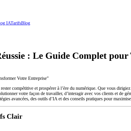
log IA
Tarifs
Blog
 Réussie : Le Guide Complet pour
nsformer Votre Entreprise
"
ant rester compétitive et prospérer à l’ère du numérique. Que vous dirig
utionner votre façon de travailler, d’interagir avec vos clients et de gé
atégies avancées, des outils d’IA et des conseils pratiques pour maximiser
fs Clair