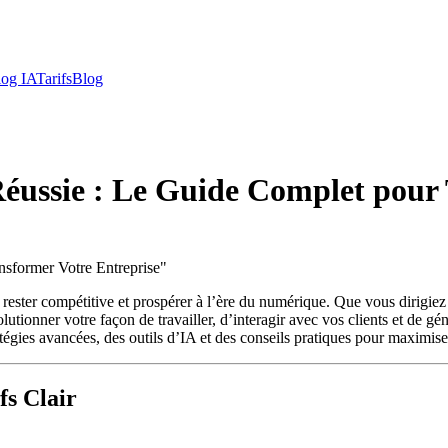
log IA
Tarifs
Blog
 Réussie : Le Guide Complet pour
nsformer Votre Entreprise
"
ant rester compétitive et prospérer à l’ère du numérique. Que vous dirig
utionner votre façon de travailler, d’interagir avec vos clients et de gé
atégies avancées, des outils d’IA et des conseils pratiques pour maximiser
fs Clair