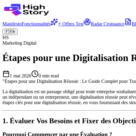
Manifesto
Fonctionnalités
⚡ Offres Test
Radar Croissance
B
🇫🇷
fr
HS
Marketing Digital
Étapes pour une Digitalisation
1 mai 2026
0
min read
"
Étapes pour une Digitalisation Réussie : Le Guide Complet pour Tra
La digitalisation est un passage obligé pour toute entreprise souhait
un indépendant ou un entrepreneur, une digitalisation réussie peut révol
étapes clés pour une digitalisation réussie, en vous fournissant des str
1. Évaluer Vos Besoins et Fixer des Objecti
Pourquoi Commencer par une Évaluation ?