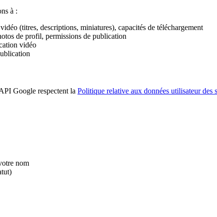
ns à :
déo (titres, descriptions, miniatures), capacités de téléchargement
tos de profil, permissions de publication
cation vidéo
ublication
s API Google respectent la
Politique relative aux données utilisateur des
 votre nom
tut)