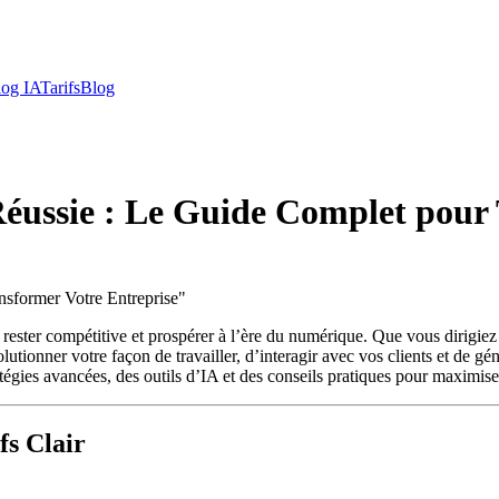
log IA
Tarifs
Blog
 Réussie : Le Guide Complet pour
nsformer Votre Entreprise
"
ant rester compétitive et prospérer à l’ère du numérique. Que vous dirig
utionner votre façon de travailler, d’interagir avec vos clients et de gé
atégies avancées, des outils d’IA et des conseils pratiques pour maximiser
fs Clair