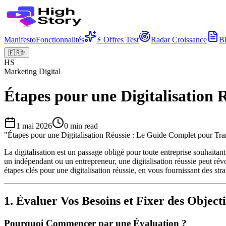
Manifesto
Fonctionnalités
⚡ Offres Test
Radar Croissance
B
🇫🇷
fr
HS
Marketing Digital
Étapes pour une Digitalisation
1 mai 2026
0
min read
"
Étapes pour une Digitalisation Réussie : Le Guide Complet pour Tra
La digitalisation est un passage obligé pour toute entreprise souhait
un indépendant ou un entrepreneur, une digitalisation réussie peut révol
étapes clés pour une digitalisation réussie, en vous fournissant des str
1. Évaluer Vos Besoins et Fixer des Objecti
Pourquoi Commencer par une Évaluation ?