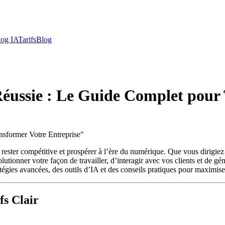
log IA
Tarifs
Blog
 Réussie : Le Guide Complet pour
nsformer Votre Entreprise
"
ant rester compétitive et prospérer à l’ère du numérique. Que vous dirig
utionner votre façon de travailler, d’interagir avec vos clients et de gé
atégies avancées, des outils d’IA et des conseils pratiques pour maximiser
fs Clair