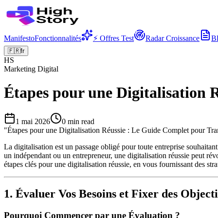
Manifesto
Fonctionnalités
⚡ Offres Test
Radar Croissance
B
🇫🇷
fr
HS
Marketing Digital
Étapes pour une Digitalisation
1 mai 2026
0
min read
"
Étapes pour une Digitalisation Réussie : Le Guide Complet pour Tra
La digitalisation est un passage obligé pour toute entreprise souhait
un indépendant ou un entrepreneur, une digitalisation réussie peut révol
étapes clés pour une digitalisation réussie, en vous fournissant des str
1. Évaluer Vos Besoins et Fixer des Objecti
Pourquoi Commencer par une Évaluation ?