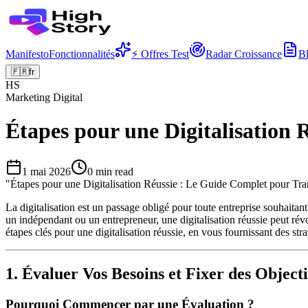
Manifesto
Fonctionnalités
⚡ Offres Test
Radar Croissance
B
🇫🇷
fr
HS
Marketing Digital
Étapes pour une Digitalisation
1 mai 2026
0
min read
"
Étapes pour une Digitalisation Réussie : Le Guide Complet pour Tra
La digitalisation est un passage obligé pour toute entreprise souhait
un indépendant ou un entrepreneur, une digitalisation réussie peut révol
étapes clés pour une digitalisation réussie, en vous fournissant des str
1. Évaluer Vos Besoins et Fixer des Objecti
Pourquoi Commencer par une Évaluation ?