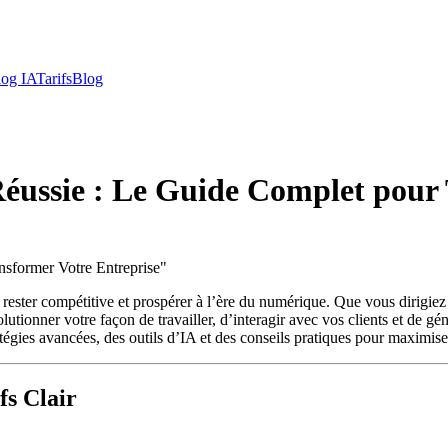
log IA
Tarifs
Blog
 Réussie : Le Guide Complet pour
nsformer Votre Entreprise
"
ant rester compétitive et prospérer à l’ère du numérique. Que vous dirig
utionner votre façon de travailler, d’interagir avec vos clients et de gé
atégies avancées, des outils d’IA et des conseils pratiques pour maximiser
fs Clair