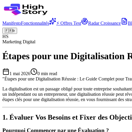
Manifesto
Fonctionnalités
⚡ Offres Test
Radar Croissance
B
🇫🇷
fr
HS
Marketing Digital
Étapes pour une Digitalisation
1 mai 2026
0
min read
"
Étapes pour une Digitalisation Réussie : Le Guide Complet pour Tra
La digitalisation est un passage obligé pour toute entreprise souhait
un indépendant ou un entrepreneur, une digitalisation réussie peut révol
étapes clés pour une digitalisation réussie, en vous fournissant des str
1. Évaluer Vos Besoins et Fixer des Objecti
Pourquoi Commencer par une Évaluation ?