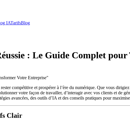
log IA
Tarifs
Blog
 Réussie : Le Guide Complet pour
nsformer Votre Entreprise
"
ant rester compétitive et prospérer à l’ère du numérique. Que vous dirig
utionner votre façon de travailler, d’interagir avec vos clients et de gé
atégies avancées, des outils d’IA et des conseils pratiques pour maximiser
fs Clair