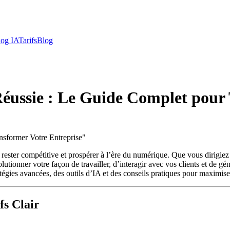
log IA
Tarifs
Blog
 Réussie : Le Guide Complet pour
nsformer Votre Entreprise
"
ant rester compétitive et prospérer à l’ère du numérique. Que vous dirig
utionner votre façon de travailler, d’interagir avec vos clients et de gé
atégies avancées, des outils d’IA et des conseils pratiques pour maximiser
fs Clair