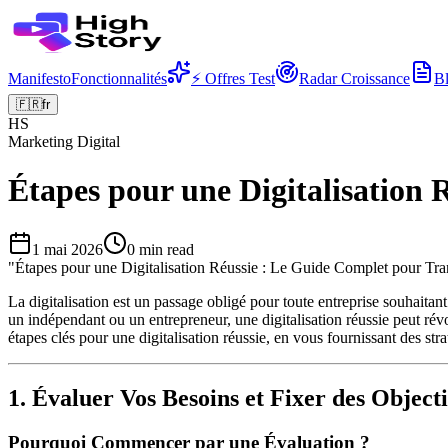
Manifesto
Fonctionnalités
⚡ Offres Test
Radar Croissance
B
🇫🇷
fr
HS
Marketing Digital
Étapes pour une Digitalisation
1 mai 2026
0
min read
"
Étapes pour une Digitalisation Réussie : Le Guide Complet pour Tra
La digitalisation est un passage obligé pour toute entreprise souhait
un indépendant ou un entrepreneur, une digitalisation réussie peut révol
étapes clés pour une digitalisation réussie, en vous fournissant des str
1. Évaluer Vos Besoins et Fixer des Objecti
Pourquoi Commencer par une Évaluation ?