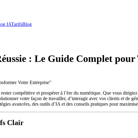
log IA
Tarifs
Blog
 Réussie : Le Guide Complet pour
nsformer Votre Entreprise
"
ant rester compétitive et prospérer à l’ère du numérique. Que vous dirig
utionner votre façon de travailler, d’interagir avec vos clients et de gé
atégies avancées, des outils d’IA et des conseils pratiques pour maximiser
fs Clair