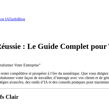
log IA
Tarifs
Blog
 Réussie : Le Guide Complet pour
nsformer Votre Entreprise
"
ant rester compétitive et prospérer à l’ère du numérique. Que vous dirig
utionner votre façon de travailler, d’interagir avec vos clients et de gé
atégies avancées, des outils d’IA et des conseils pratiques pour maximiser
fs Clair