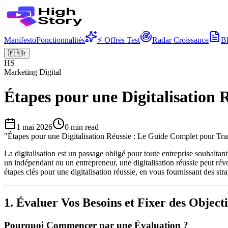
Manifesto
Fonctionnalités
⚡ Offres Test
Radar Croissance
B
🇫🇷
fr
HS
Marketing Digital
Étapes pour une Digitalisation
1 mai 2026
0
min read
"
Étapes pour une Digitalisation Réussie : Le Guide Complet pour Tra
La digitalisation est un passage obligé pour toute entreprise souhait
un indépendant ou un entrepreneur, une digitalisation réussie peut révol
étapes clés pour une digitalisation réussie, en vous fournissant des str
1. Évaluer Vos Besoins et Fixer des Objecti
Pourquoi Commencer par une Évaluation ?