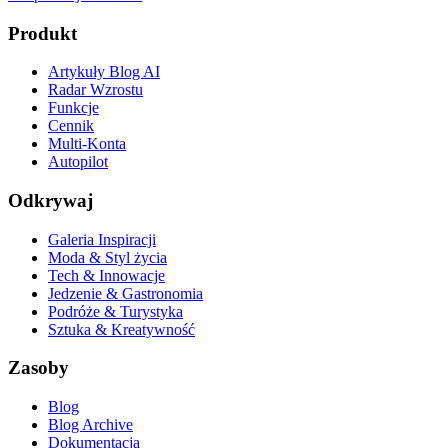
Produkt
Artykuły Blog AI
Radar Wzrostu
Funkcje
Cennik
Multi-Konta
Autopilot
Odkrywaj
Galeria Inspiracji
Moda & Styl życia
Tech & Innowacje
Jedzenie & Gastronomia
Podróże & Turystyka
Sztuka & Kreatywność
Zasoby
Blog
Blog Archive
Dokumentacja