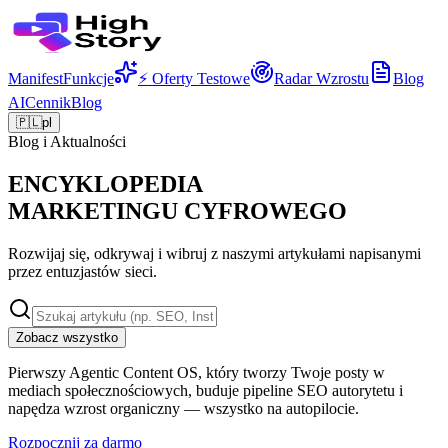
Manifest
Funkcje
⚡ Oferty Testowe
Radar Wzrostu
Blog
AI
Cennik
Blog
🇵🇱
pl
Blog i Aktualności
ENCYKLOPEDIA
MARKETINGU CYFROWEGO
Rozwijaj się, odkrywaj i wibruj z naszymi artykułami napisanymi
przez entuzjastów sieci.
Zobacz wszystko
Pierwszy Agentic Content OS, który tworzy Twoje posty w
mediach społecznościowych, buduje pipeline SEO autorytetu i
napędza wzrost organiczny — wszystko na autopilocie.
Rozpocznij za darmo