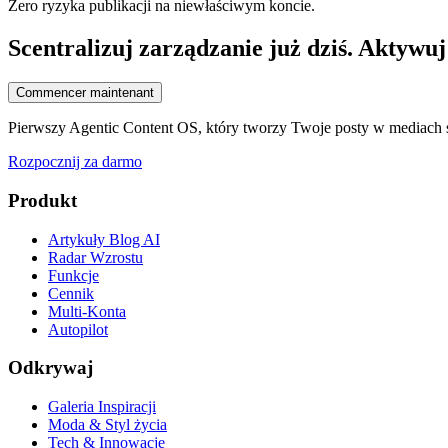
Zero ryzyka publikacji na niewłaściwym koncie.
Scentralizuj zarządzanie już dziś. Aktywuj
Commencer maintenant
Pierwszy Agentic Content OS, który tworzy Twoje posty w mediach s
Rozpocznij za darmo
Produkt
Artykuły Blog AI
Radar Wzrostu
Funkcje
Cennik
Multi-Konta
Autopilot
Odkrywaj
Galeria Inspiracji
Moda & Styl życia
Tech & Innowacje