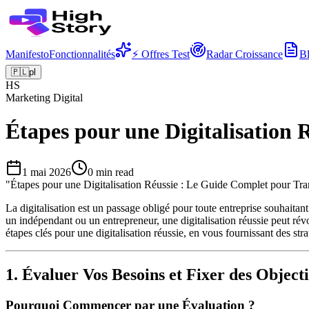
Manifesto
Fonctionnalités
⚡ Offres Test
Radar Croissance
B
🇵🇱
pl
HS
Marketing Digital
Étapes pour une Digitalisation
1 mai 2026
0
min read
"
Étapes pour une Digitalisation Réussie : Le Guide Complet pour Tra
La digitalisation est un passage obligé pour toute entreprise souhait
un indépendant ou un entrepreneur, une digitalisation réussie peut révol
étapes clés pour une digitalisation réussie, en vous fournissant des str
1. Évaluer Vos Besoins et Fixer des Objecti
Pourquoi Commencer par une Évaluation ?