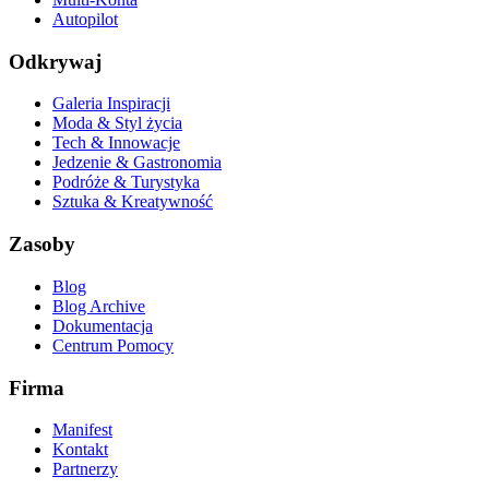
Autopilot
Odkrywaj
Galeria Inspiracji
Moda & Styl życia
Tech & Innowacje
Jedzenie & Gastronomia
Podróże & Turystyka
Sztuka & Kreatywność
Zasoby
Blog
Blog Archive
Dokumentacja
Centrum Pomocy
Firma
Manifest
Kontakt
Partnerzy