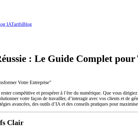
log IA
Tarifs
Blog
 Réussie : Le Guide Complet pour
nsformer Votre Entreprise
"
ant rester compétitive et prospérer à l’ère du numérique. Que vous dirig
utionner votre façon de travailler, d’interagir avec vos clients et de gé
atégies avancées, des outils d’IA et des conseils pratiques pour maximiser
fs Clair