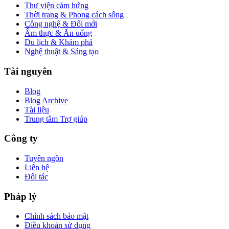
Thư viện cảm hứng
Thời trang & Phong cách sống
Công nghệ & Đổi mới
Ẩm thực & Ăn uống
Du lịch & Khám phá
Nghệ thuật & Sáng tạo
Tài nguyên
Blog
Blog Archive
Tài liệu
Trung tâm Trợ giúp
Công ty
Tuyên ngôn
Liên hệ
Đối tác
Pháp lý
Chính sách bảo mật
Điều khoản sử dụng