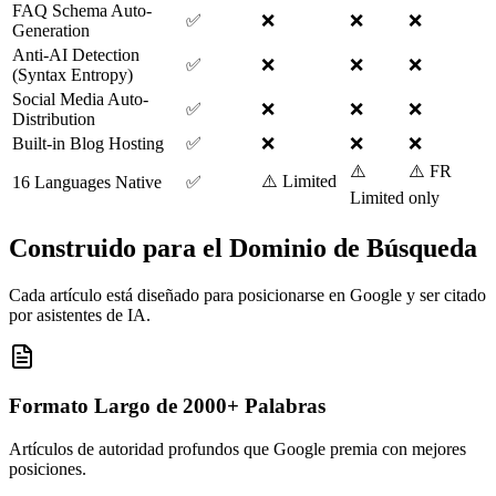
FAQ Schema Auto-
✅
❌
❌
❌
Generation
Anti-AI Detection
✅
❌
❌
❌
(Syntax Entropy)
Social Media Auto-
✅
❌
❌
❌
Distribution
Built-in Blog Hosting
✅
❌
❌
❌
⚠️
⚠️ FR
⚠️ Limited
16 Languages Native
✅
Limited
only
Construido para el Dominio de Búsqueda
Cada artículo está diseñado para posicionarse en Google y ser citado
por asistentes de IA.
Formato Largo de 2000+ Palabras
Artículos de autoridad profundos que Google premia con mejores
posiciones.