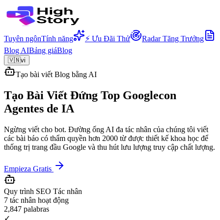
Tuyên ngôn
Tính năng
⚡ Ưu Đãi Thử
Radar Tăng Trưởng
Blog AI
Bảng giá
Blog
🇻🇳
vi
Tạo bài viết Blog bằng AI
Tạo Bài Viết Đứng Top Google
con
Agentes de IA
Ngừng viết cho bot. Đường ống AI đa tác nhân của chúng tôi viết
các bài báo có thẩm quyền hơn 2000 từ được thiết kế khoa học để
thống trị trang đầu Google và thu hút lưu lượng truy cập chất lượng.
Empieza Gratis
Quy trình SEO Tác nhân
7 tác nhân hoạt động
2,847
palabras
✓