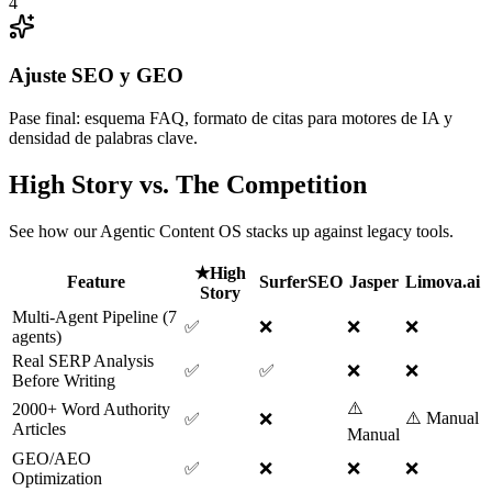
4
Ajuste SEO y GEO
Pase final: esquema FAQ, formato de citas para motores de IA y
densidad de palabras clave.
High Story vs. The Competition
See how our Agentic Content OS stacks up against legacy tools.
★
High
Feature
SurferSEO
Jasper
Limova.ai
Story
Multi-Agent Pipeline (7
✅
❌
❌
❌
agents)
Real SERP Analysis
✅
✅
❌
❌
Before Writing
⚠️
2000+ Word Authority
⚠️ Manual
✅
❌
Articles
Manual
GEO/AEO
✅
❌
❌
❌
Optimization