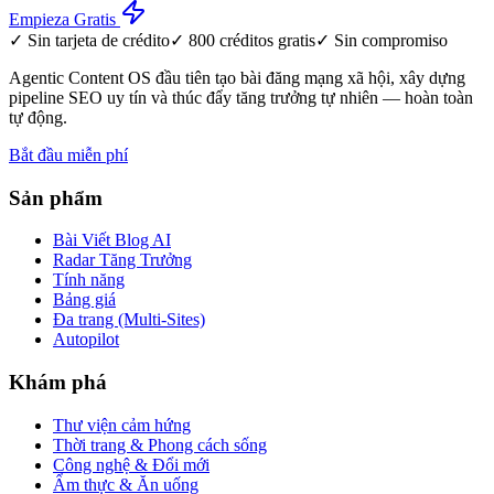
Empieza Gratis
✓
Sin tarjeta de crédito
✓
800 créditos gratis
✓
Sin compromiso
Agentic Content OS đầu tiên tạo bài đăng mạng xã hội, xây dựng
pipeline SEO uy tín và thúc đẩy tăng trưởng tự nhiên — hoàn toàn
tự động.
Bắt đầu miễn phí
Sản phẩm
Bài Viết Blog AI
Radar Tăng Trưởng
Tính năng
Bảng giá
Đa trang (Multi-Sites)
Autopilot
Khám phá
Thư viện cảm hứng
Thời trang & Phong cách sống
Công nghệ & Đổi mới
Ẩm thực & Ăn uống