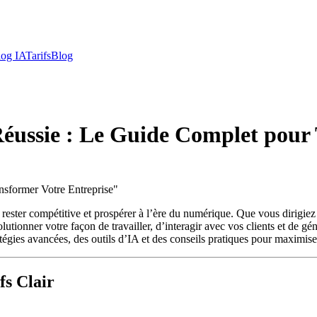
log IA
Tarifs
Blog
 Réussie : Le Guide Complet pour
nsformer Votre Entreprise
"
ant rester compétitive et prospérer à l’ère du numérique. Que vous dirig
utionner votre façon de travailler, d’interagir avec vos clients et de gé
atégies avancées, des outils d’IA et des conseils pratiques pour maximiser
fs Clair