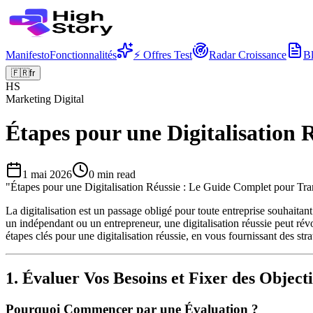
Manifesto
Fonctionnalités
⚡ Offres Test
Radar Croissance
B
🇫🇷
fr
HS
Marketing Digital
Étapes pour une Digitalisation
1 mai 2026
0
min read
"
Étapes pour une Digitalisation Réussie : Le Guide Complet pour Tra
La digitalisation est un passage obligé pour toute entreprise souhait
un indépendant ou un entrepreneur, une digitalisation réussie peut révol
étapes clés pour une digitalisation réussie, en vous fournissant des str
1. Évaluer Vos Besoins et Fixer des Objecti
Pourquoi Commencer par une Évaluation ?