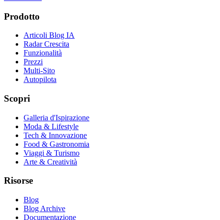
Prodotto
Articoli Blog IA
Radar Crescita
Funzionalità
Prezzi
Multi-Sito
Autopilota
Scopri
Galleria d'Ispirazione
Moda & Lifestyle
Tech & Innovazione
Food & Gastronomia
Viaggi & Turismo
Arte & Creatività
Risorse
Blog
Blog Archive
Documentazione