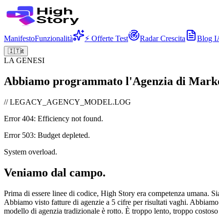
Manifesto
Funzionalità
⚡ Offerte Test
Radar Crescita
Blog I
🇮🇹
it
LA GENESI
Abbiamo programmato l'Agenzia di Marketi
// LEGACY_AGENCY_MODEL.LOG
Error 404: Efficiency not found.
Error 503: Budget depleted.
System overload.
Veniamo dal campo.
Prima di essere linee di codice, High Story era competenza umana. Siam
Abbiamo visto fatture di agenzie a 5 cifre per risultati vaghi. Abbiamo
modello di agenzia tradizionale è rotto. È troppo lento, troppo costos