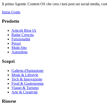
Il primo Agentic Content OS che crea i tuoi post sui social media, cost
Inizia Gratis
Prodotto
Articoli Blog IA
Radar Crescita
Funzionalità
Prezzi
Multi-Sito
Autopilota
Scopri
Galleria d'Ispirazione
Moda & Lifestyle
Tech & Innovazione
Food & Gastronomia
Viaggi & Turismo
Arte & Creatività
Risorse