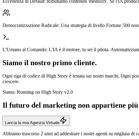
Eccellenza di Default: Rifiutiamo contenuti 'mediocri'. Se l'IA produc
Democratizzazione Radicale: Una strategia di livello Fortune 500 non d
L'Umano al Comando: L'IA è il motore, tu sei il pilota. Automatizziamo l
Siamo il nostro primo cliente.
Ogni riga di codice di High Story è testata sui nostri marchi. Ogni po
crescere.
Status: Running on High Story v2.0
Il futuro del marketing non appartiene più 
Lancia la mia Agenzia Virtuale
Abbiamo trascorso 2 anni ad addestrare i nostri agenti su migliaia di 