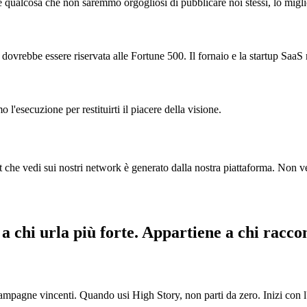
e qualcosa che non saremmo orgogliosi di pubblicare noi stessi, lo migl
ovrebbe essere riservata alle Fortune 500. Il fornaio e la startup SaaS 
'esecuzione per restituirti il piacere della visione.
st che vedi sui nostri network è generato dalla nostra piattaforma. Non
a chi urla più forte. Appartiene a chi raccon
campagne vincenti. Quando usi High Story, non parti da zero. Inizi con l