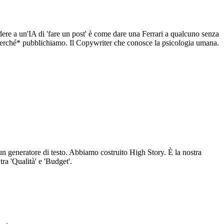
dere a un'IA di 'fare un post' è come dare una Ferrari a qualcuno senza
 *perché* pubblichiamo. Il Copywriter che conosce la psicologia umana.
o un generatore di testo. Abbiamo costruito High Story. È la nostra
ra 'Qualità' e 'Budget'.