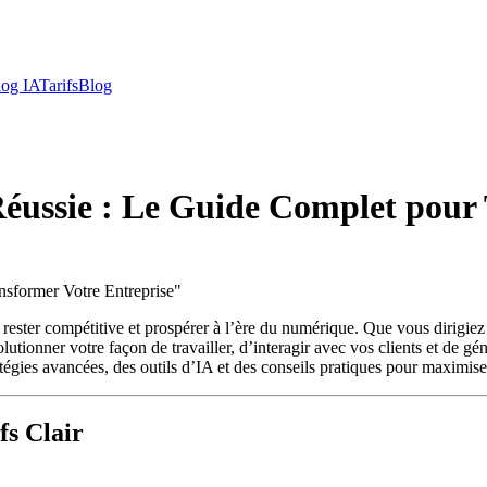
log IA
Tarifs
Blog
 Réussie : Le Guide Complet pour
nsformer Votre Entreprise
"
ant rester compétitive et prospérer à l’ère du numérique. Que vous dirig
utionner votre façon de travailler, d’interagir avec vos clients et de gé
atégies avancées, des outils d’IA et des conseils pratiques pour maximiser
fs Clair