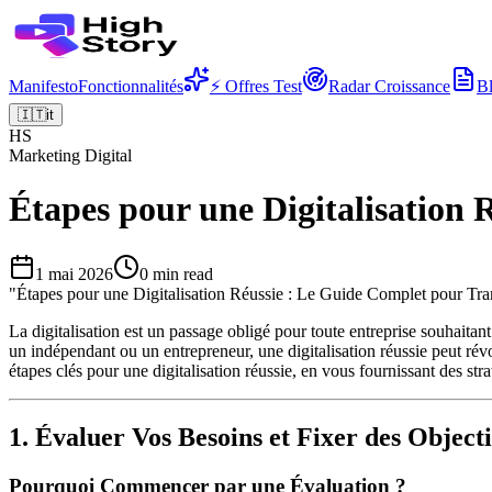
Manifesto
Fonctionnalités
⚡ Offres Test
Radar Croissance
B
🇮🇹
it
HS
Marketing Digital
Étapes pour une Digitalisation
1 mai 2026
0
min read
"
Étapes pour une Digitalisation Réussie : Le Guide Complet pour Tra
La digitalisation est un passage obligé pour toute entreprise souhait
un indépendant ou un entrepreneur, une digitalisation réussie peut révol
étapes clés pour une digitalisation réussie, en vous fournissant des str
1. Évaluer Vos Besoins et Fixer des Objecti
Pourquoi Commencer par une Évaluation ?