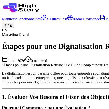
Manifesto
Fonctionnalités
⚡ Offres Test
Radar Croissance
B
🇮🇹
it
HS
Marketing Digital
Étapes pour une Digitalisation
1 mai 2026
0
min read
"
Étapes pour une Digitalisation Réussie : Le Guide Complet pour Tra
La digitalisation est un passage obligé pour toute entreprise souhait
un indépendant ou un entrepreneur, une digitalisation réussie peut révol
étapes clés pour une digitalisation réussie, en vous fournissant des str
1. Évaluer Vos Besoins et Fixer des Objecti
Pourquoi Commencer par une Évaluation ?