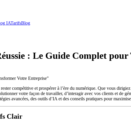
log IA
Tarifs
Blog
 Réussie : Le Guide Complet pour
nsformer Votre Entreprise
"
ant rester compétitive et prospérer à l’ère du numérique. Que vous dirig
utionner votre façon de travailler, d’interagir avec vos clients et de gé
atégies avancées, des outils d’IA et des conseils pratiques pour maximiser
fs Clair