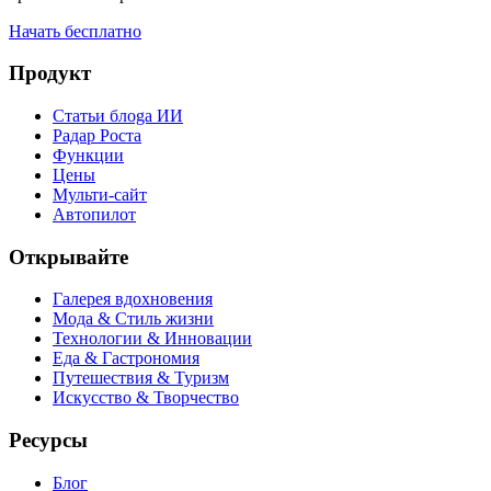
Начать бесплатно
Продукт
Статьи блоga ИИ
Радар Роста
Функции
Цены
Мульти-сайт
Автопилот
Открывайте
Галерея вдохновения
Мода & Стиль жизни
Технологии & Инновации
Еда & Гастрономия
Путешествия & Туризм
Искусство & Творчество
Ресурсы
Блог